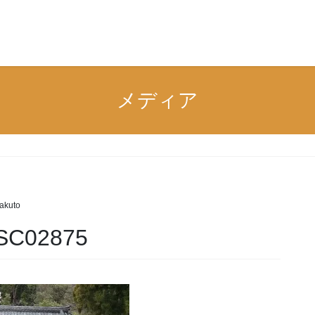
n
メディア
akuto
SC02875