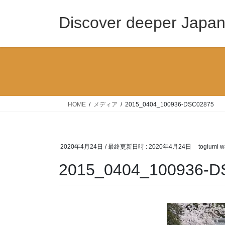
コ
ナ
ン
ビ
Discover deeper Japa
テ
ゲ
ン
ー
ツ
シ
へ
ョ
ス
ン
キ
に
ッ
移
HOME
メディア
2015_0404_100936-DSC02875
プ
動
2020年4月24日
/ 最終更新日時 :
2020年4月24日
togiumi w
2015_0404_100936-D