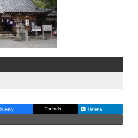
Threads
Bluesky
Hatena