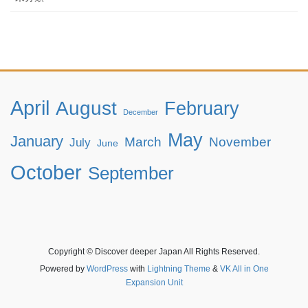
April
August
February
December
May
January
March
November
July
June
October
September
Copyright © Discover deeper Japan All Rights Reserved.
Powered by
WordPress
with
Lightning Theme
&
VK All in One
Expansion Unit