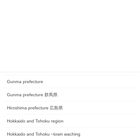
Chubu region~ town watching
Chugoku and Shikoku region
Chugoku and Shikoku region ~town watching
Chugoku and Shikoku region~Festival
Fukui prefecture 福井県
Gifu prefecture 岐阜県
Gunma prefecture
Gunma prefecture 群馬県
Hiroshima prefecture 広島県
Hokkaido and Tohoku region
Hokkaido and Tohoku ~town waching