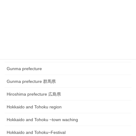
Chugoku and Shikoku region
Chugoku and Shikoku region ~town watching
Chugoku and Shikoku region~Festival
Fukui prefecture 福井県
Gifu prefecture 岐阜県
Gunma prefecture
Gunma prefecture 群馬県
Hiroshima prefecture 広島県
Hokkaido and Tohoku region
Hokkaido and Tohoku ~town waching
Hokkaido and Tohoku~Festival