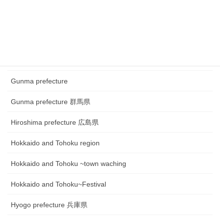
Chugoku and Shikoku region~Festival
Fukui prefecture 福井県
Gifu prefecture 岐阜県
Gunma prefecture
Gunma prefecture 群馬県
Hiroshima prefecture 広島県
Hokkaido and Tohoku region
Hokkaido and Tohoku ~town waching
Hokkaido and Tohoku~Festival
Hyogo prefecture 兵庫県