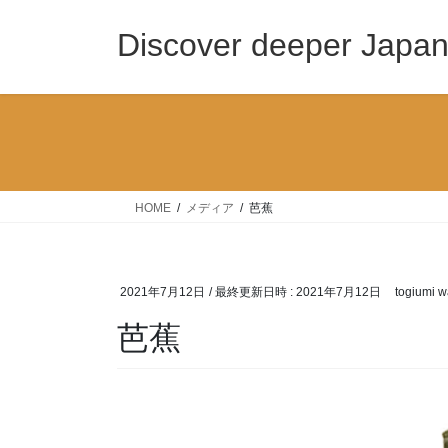
コ
ナ
ン
ビ
Discover deeper Japa
テ
ゲ
ン
ー
ツ
シ
へ
ョ
ス
ン
キ
に
ッ
移
HOME
メディア
芭蕉
プ
動
2021年7月12日
/ 最終更新日時 :
2021年7月12日
togiumi w
芭蕉