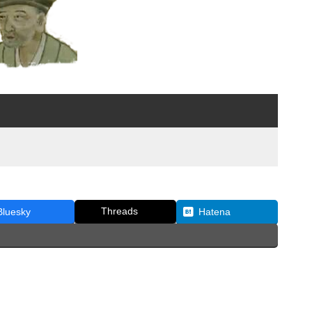
Threads
Bluesky
Hatena