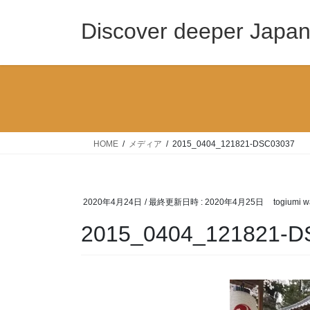
コ
ナ
ン
ビ
Discover deeper Japa
テ
ゲ
ン
ー
ツ
シ
へ
ョ
ス
ン
キ
に
ッ
移
HOME
メディア
2015_0404_121821-DSC03037
プ
動
2020年4月24日
/ 最終更新日時 :
2020年4月25日
togiumi w
2015_0404_121821-D