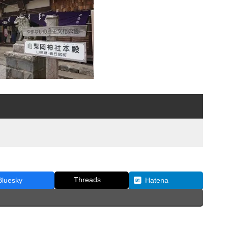
Threads
Bluesky
Hatena