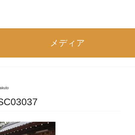
n
メディア
akuto
SC03037