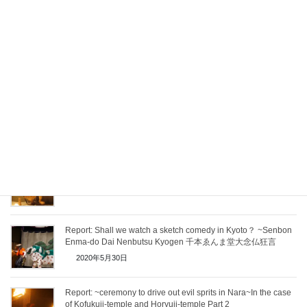
Ogres vs four -eyed superman~ Setsubun at Yoshida shrine
2021年9月26日
Dadaoshi at the Hasedera temple
2021年8月30日
Namahage Sedo Festival
2021年8月30日
Report: Shall we watch a sketch comedy in Kyoto？ ~Senbon
Enma-do Dai Nenbutsu Kyogen 千本ゑんま堂大念仏狂言
2020年5月30日
Report: ~ceremony to drive out evil sprits in Nara~In the case
of Kofukuji-temple and Horyuji-temple Part 2