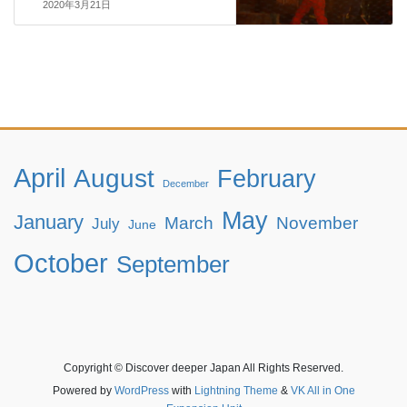
2020年3月21日
April
August
February
December
May
January
March
November
July
June
October
September
Copyright © Discover deeper Japan All Rights Reserved.
Powered by
WordPress
with
Lightning Theme
&
VK All in One