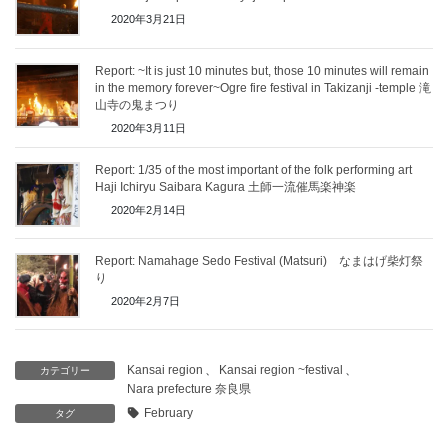
2020年3月21日
Report: ~It is just 10 minutes but, those 10 minutes will remain
in the memory forever~Ogre fire festival in Takizanji -temple 滝
山寺の鬼まつり
2020年3月11日
Report: 1/35 of the most important of the folk performing art
Haji Ichiryu Saibara Kagura 土師一流催馬楽神楽
2020年2月14日
Report: Namahage Sedo Festival (Matsuri) なまはげ柴灯祭
り
2020年2月7日
Kansai region
、
Kansai region ~festival
、
カテゴリー
Nara prefecture 奈良県
February
タグ