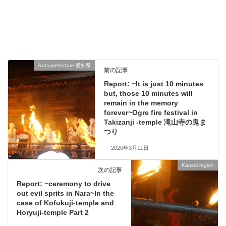
Aichi prefecture 愛知県
前の記事
Report: ~It is just 10 minutes
but, those 10 minutes will
remain in the memory
forever~Ogre fire festival in
Takizanji -temple 滝山寺の鬼ま
つり
2020年3月11日
Kansai region
次の記事
Report: ~ceremony to drive
out evil sprits in Nara~In the
case of Kofukuji-temple and
Horyuji-temple Part 2