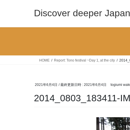
コ
ナ
ン
ビ
Discover deeper Japa
テ
ゲ
ン
ー
ツ
シ
へ
ョ
ス
ン
キ
に
ッ
移
HOME
Report: Tono festival ~Day 1, at the city
2014_
プ
動
2021年6月4日
/ 最終更新日時 :
2021年6月4日
togiumi wak
2014_0803_183411-I