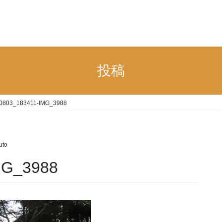
n
投稿
0803_183411-IMG_3988
uto
MG_3988