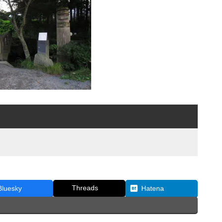
Threads
Bluesky
Hatena