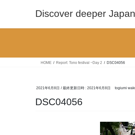
コ
ナ
ン
ビ
Discover deeper Japa
テ
ゲ
ン
ー
ツ
シ
へ
ョ
ス
ン
キ
に
ッ
移
HOME
Report: Tono festival ~Day 2
DSC04056
プ
動
2021年6月8日
/ 最終更新日時 :
2021年6月8日
togiumi wak
DSC04056