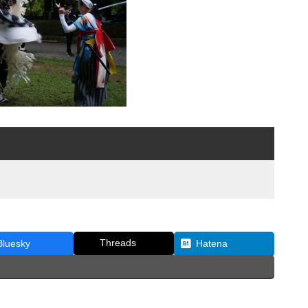
Threads
Bluesky
Hatena