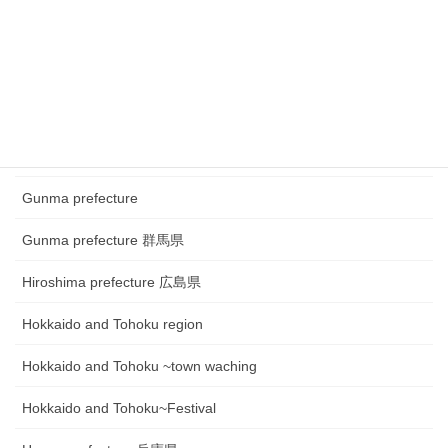
Chugoku and Shikoku region ~town watching
Chugoku and Shikoku region~Festival
Fukui prefecture 福井県
Gifu prefecture 岐阜県
Gunma prefecture
Gunma prefecture 群馬県
Hiroshima prefecture 広島県
Hokkaido and Tohoku region
Hokkaido and Tohoku ~town waching
Hokkaido and Tohoku~Festival