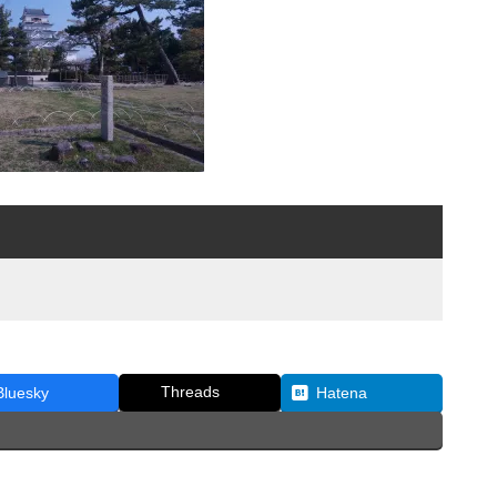
Threads
Bluesky
Hatena