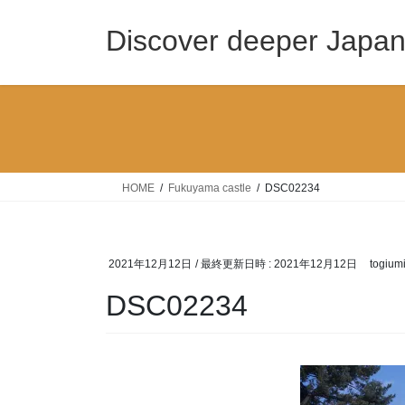
コ
ナ
ン
ビ
Discover deeper Japa
テ
ゲ
ン
ー
ツ
シ
へ
ョ
ス
ン
キ
に
ッ
移
HOME
Fukuyama castle
DSC02234
プ
動
2021年12月12日
/ 最終更新日時 :
2021年12月12日
togium
DSC02234