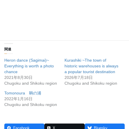
＼ 最新情報をチェック ／
関連
Heron dance (Sagimai)~
Kurashiki ~The town of
Everything is worth a photo
historic warehouses is always
chance
a popular tourist destination
2021年8月30日
2026年7月18日
Chugoku and Shikoku region
Chugoku and Shikoku region
Tomonoura 鞆の浦
2022年1月16日
Chugoku and Shikoku region
Facebook
X
Bluesky