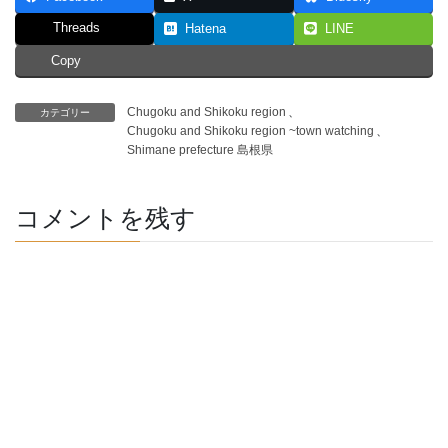
Threads
Hatena
LINE
Copy
Chugoku and Shikoku region
、
カテゴリー
Chugoku and Shikoku region ~town watching
、
Shimane prefecture 島根県
コメントを残す