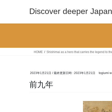
コ
ナ
ン
ビ
Discover deeper Japa
テ
ゲ
ン
ー
ツ
シ
へ
ョ
ス
ン
キ
に
ッ
移
HOME
Shishimai as a hero that carries the legend to 
プ
動
2023年1月21日
/ 最終更新日時 :
2023年1月21日
togiumi w
前九年