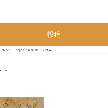
n
投稿
the present~ Kanpaku Shishimai
前九年
akuto