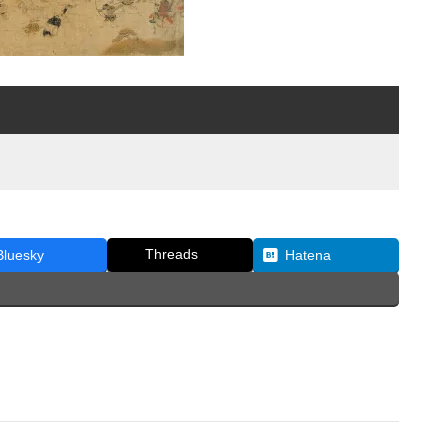
Threads
Bluesky
Hatena