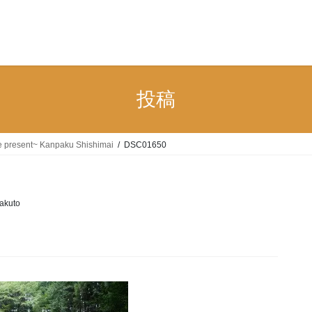
n
投稿
the present~ Kanpaku Shishimai
DSC01650
akuto