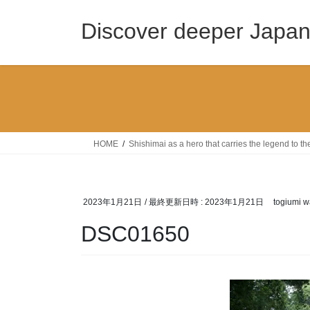
コ
ナ
ン
ビ
Discover deeper Japa
テ
ゲ
ン
ー
ツ
シ
へ
ョ
ス
ン
キ
に
ッ
移
HOME
Shishimai as a hero that carries the legend to 
プ
動
2023年1月21日
/ 最終更新日時 :
2023年1月21日
togiumi w
DSC01650