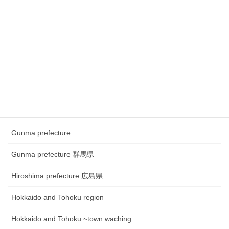
Chubu region~ town watching
Chugoku and Shikoku region
Chugoku and Shikoku region ~town watching
Chugoku and Shikoku region~Festival
Fukui prefecture 福井県
Gifu prefecture 岐阜県
Gunma prefecture
Gunma prefecture 群馬県
Hiroshima prefecture 広島県
Hokkaido and Tohoku region
Hokkaido and Tohoku ~town waching