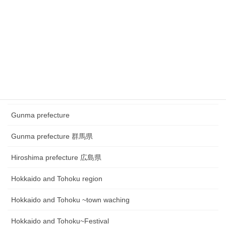
Chugoku and Shikoku region
Chugoku and Shikoku region ~town watching
Chugoku and Shikoku region~Festival
Fukui prefecture 福井県
Gifu prefecture 岐阜県
Gunma prefecture
Gunma prefecture 群馬県
Hiroshima prefecture 広島県
Hokkaido and Tohoku region
Hokkaido and Tohoku ~town waching
Hokkaido and Tohoku~Festival