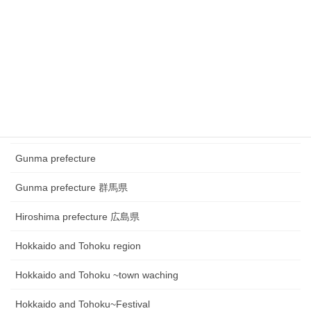
Chugoku and Shikoku region
Chugoku and Shikoku region ~town watching
Chugoku and Shikoku region~Festival
Fukui prefecture 福井県
Gifu prefecture 岐阜県
Gunma prefecture
Gunma prefecture 群馬県
Hiroshima prefecture 広島県
Hokkaido and Tohoku region
Hokkaido and Tohoku ~town waching
Hokkaido and Tohoku~Festival