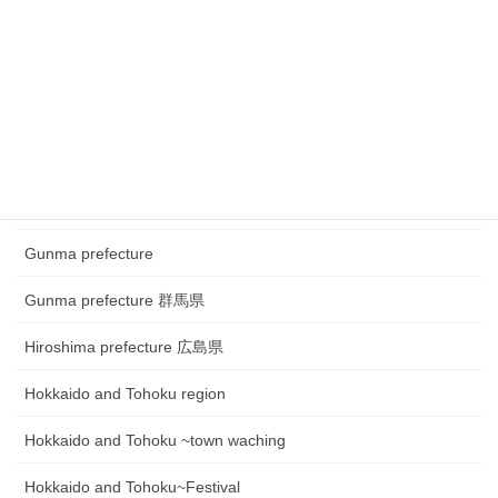
Chugoku and Shikoku region
Chugoku and Shikoku region ~town watching
Chugoku and Shikoku region~Festival
Fukui prefecture 福井県
Gifu prefecture 岐阜県
Gunma prefecture
Gunma prefecture 群馬県
Hiroshima prefecture 広島県
Hokkaido and Tohoku region
Hokkaido and Tohoku ~town waching
Hokkaido and Tohoku~Festival