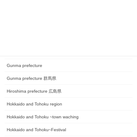
Chugoku and Shikoku region
Chugoku and Shikoku region ~town watching
Chugoku and Shikoku region~Festival
Fukui prefecture 福井県
Gifu prefecture 岐阜県
Gunma prefecture
Gunma prefecture 群馬県
Hiroshima prefecture 広島県
Hokkaido and Tohoku region
Hokkaido and Tohoku ~town waching
Hokkaido and Tohoku~Festival