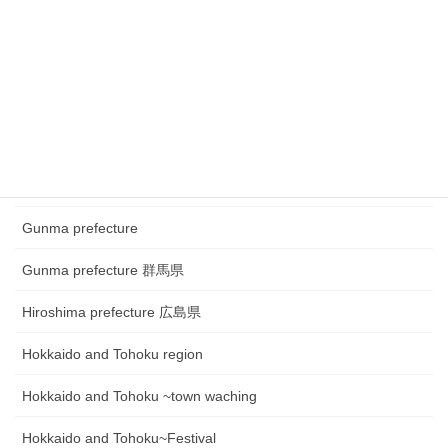
Chugoku and Shikoku region
Chugoku and Shikoku region ~town watching
Chugoku and Shikoku region~Festival
Fukui prefecture 福井県
Gifu prefecture 岐阜県
Gunma prefecture
Gunma prefecture 群馬県
Hiroshima prefecture 広島県
Hokkaido and Tohoku region
Hokkaido and Tohoku ~town waching
Hokkaido and Tohoku~Festival