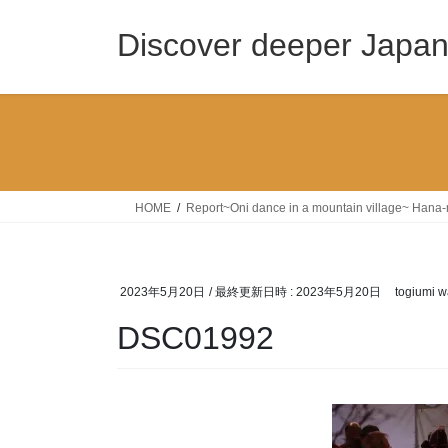
コ
ナ
ン
ビ
Discover deeper Japa
テ
ゲ
ン
ー
ツ
シ
へ
ョ
ス
ン
キ
に
ッ
移
HOME
Report~Oni dance in a mountain village~ Hana-
プ
動
2023年5月20日
/ 最終更新日時 :
2023年5月20日
togiumi w
DSC01992