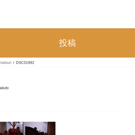
n
投稿
matsuri
DSC01992
akuto