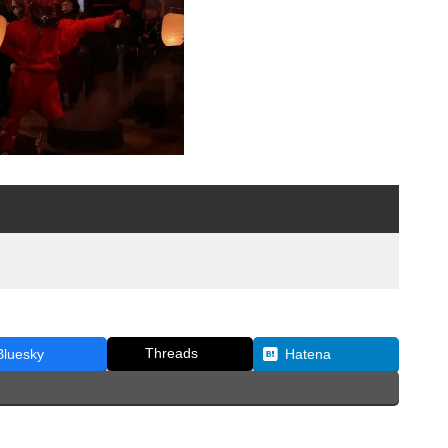
Threads
Bluesky
Hatena