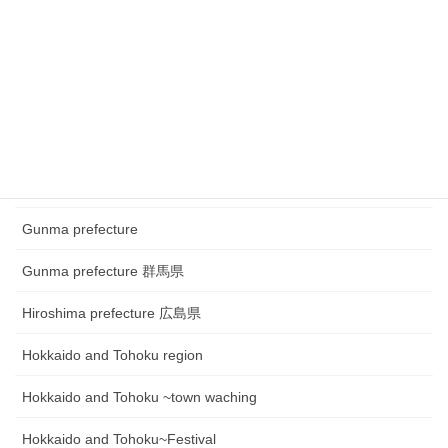
Chugoku and Shikoku region
Chugoku and Shikoku region ~town watching
Chugoku and Shikoku region~Festival
Fukui prefecture 福井県
Gifu prefecture 岐阜県
Gunma prefecture
Gunma prefecture 群馬県
Hiroshima prefecture 広島県
Hokkaido and Tohoku region
Hokkaido and Tohoku ~town waching
Hokkaido and Tohoku~Festival