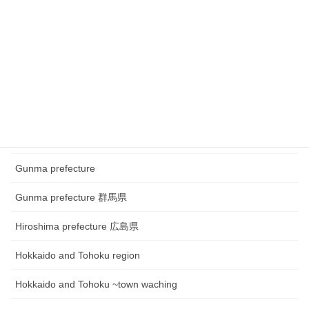
Chugoku and Shikoku region
Chugoku and Shikoku region ~town watching
Chugoku and Shikoku region~Festival
Fukui prefecture 福井県
Gifu prefecture 岐阜県
Gunma prefecture
Gunma prefecture 群馬県
Hiroshima prefecture 広島県
Hokkaido and Tohoku region
Hokkaido and Tohoku ~town waching