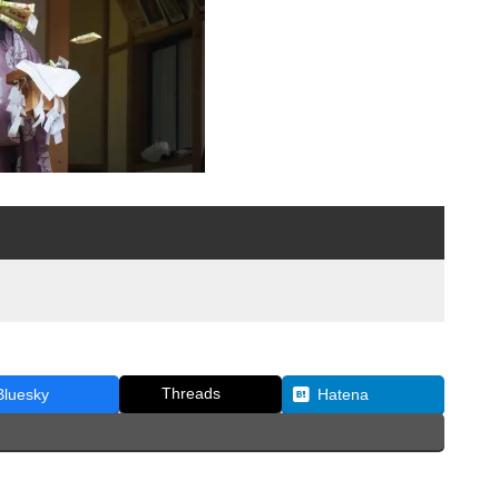
Threads
Bluesky
Hatena