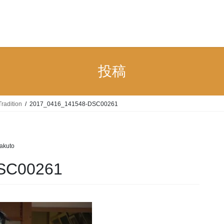
n
投稿
Tradition
2017_0416_141548-DSC00261
akuto
SC00261