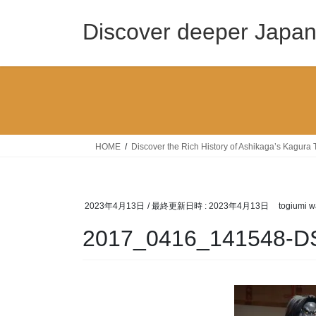
コ
ナ
ン
ビ
Discover deeper Japa
テ
ゲ
ン
ー
ツ
シ
へ
ョ
ス
ン
キ
に
ッ
移
HOME
Discover the Rich History of Ashikaga’s Kagura 
プ
動
2023年4月13日
/ 最終更新日時 :
2023年4月13日
togiumi w
2017_0416_141548-D