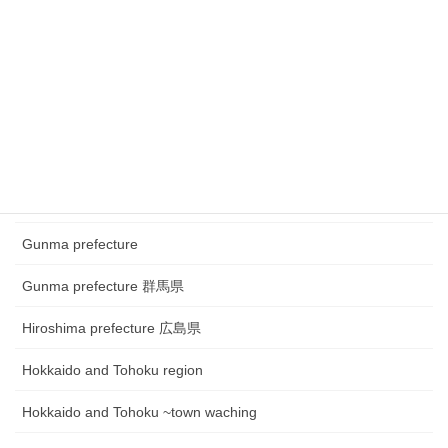
Chugoku and Shikoku region
Chugoku and Shikoku region ~town watching
Chugoku and Shikoku region~Festival
Fukui prefecture 福井県
Gifu prefecture 岐阜県
Gunma prefecture
Gunma prefecture 群馬県
Hiroshima prefecture 広島県
Hokkaido and Tohoku region
Hokkaido and Tohoku ~town waching