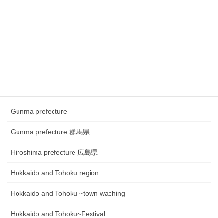
Chugoku and Shikoku region
Chugoku and Shikoku region ~town watching
Chugoku and Shikoku region~Festival
Fukui prefecture 福井県
Gifu prefecture 岐阜県
Gunma prefecture
Gunma prefecture 群馬県
Hiroshima prefecture 広島県
Hokkaido and Tohoku region
Hokkaido and Tohoku ~town waching
Hokkaido and Tohoku~Festival