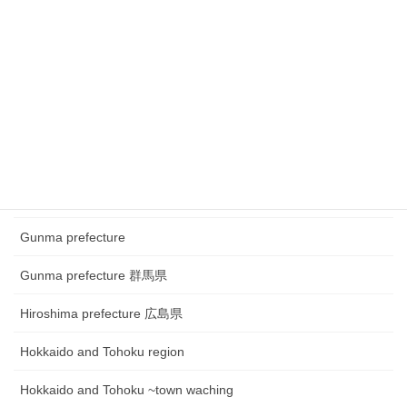
Chubu region~ town watching
Chugoku and Shikoku region
Chugoku and Shikoku region ~town watching
Chugoku and Shikoku region~Festival
Fukui prefecture 福井県
Gifu prefecture 岐阜県
Gunma prefecture
Gunma prefecture 群馬県
Hiroshima prefecture 広島県
Hokkaido and Tohoku region
Hokkaido and Tohoku ~town waching