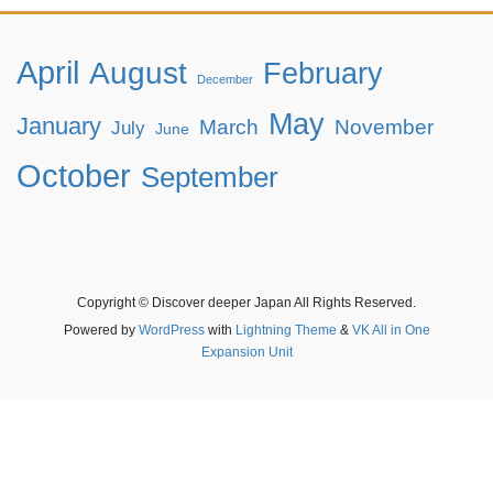
April
August
February
December
May
January
March
November
July
June
October
September
Copyright © Discover deeper Japan All Rights Reserved.
Powered by
WordPress
with
Lightning Theme
&
VK All in One
Expansion Unit