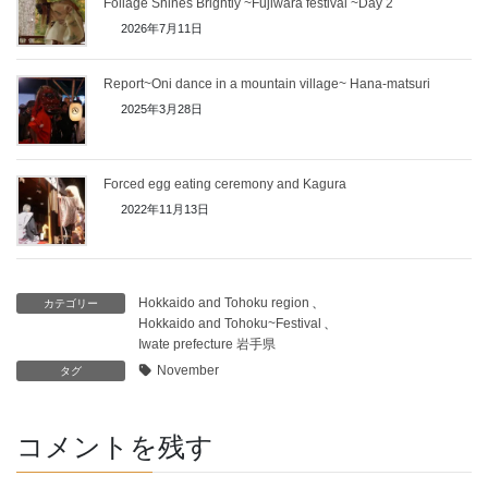
Foliage Shines Brightly ~Fujiwara festival ~Day 2
2026年7月11日
Report~Oni dance in a mountain village~ Hana-matsuri
2025年3月28日
Forced egg eating ceremony and Kagura
2022年11月13日
Hokkaido and Tohoku region
、
カテゴリー
Hokkaido and Tohoku~Festival
、
Iwate prefecture 岩手県
November
タグ
コメントを残す