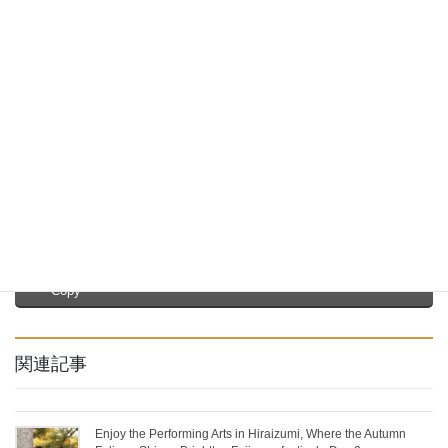
Festival~Kagura
Hokkaido and Tohoku region
2020年12月13日
Hokkaido and Tohoku region
Yamadera (Risshakuji-
temple)
2021年8月30日
Hokkaido and Tohoku region
Facebook
X
Bluesky
Threads
Hatena
LINE
Copy
関連記事
Enjoy the Performing Arts in Hiraizumi, Where the Autumn