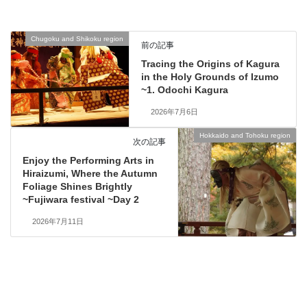
Chugoku and Shikoku region
前の記事
Tracing the Origins of Kagura
in the Holy Grounds of Izumo
~1. Odochi Kagura
2026年7月6日
Hokkaido and Tohoku region
次の記事
Enjoy the Performing Arts in
Hiraizumi, Where the Autumn
Foliage Shines Brightly
~Fujiwara festival ~Day 2
2026年7月11日