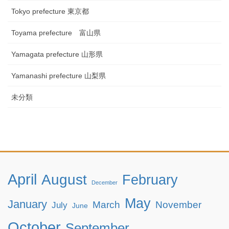
Tokyo prefecture 東京都
Toyama prefecture 富山県
Yamagata prefecture 山形県
Yamanashi prefecture 山梨県
未分類
April
August
February
December
May
January
March
November
July
June
October
September