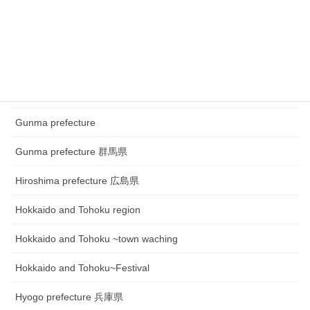
Chugoku and Shikoku region ~town watching
Chugoku and Shikoku region~Festival
Fukui prefecture 福井県
Gifu prefecture 岐阜県
Gunma prefecture
Gunma prefecture 群馬県
Hiroshima prefecture 広島県
Hokkaido and Tohoku region
Hokkaido and Tohoku ~town waching
Hokkaido and Tohoku~Festival
Hyogo prefecture 兵庫県