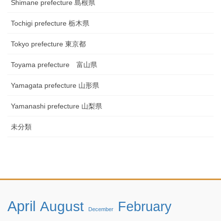
Shimane prefecture 島根県
Tochigi prefecture 栃木県
Tokyo prefecture 東京都
Toyama prefecture 富山県
Yamagata prefecture 山形県
Yamanashi prefecture 山梨県
未分類
April
August
February
December