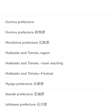
Fukui prefecture 福井県
Gifu prefecture 岐阜県
Gunma prefecture
Gunma prefecture 群馬県
Hiroshima prefecture 広島県
Hokkaido and Tohoku region
Hokkaido and Tohoku ~town waching
Hokkaido and Tohoku~Festival
Hyogo prefecture 兵庫県
Ibaraki prefecture 茨城県
Ishikawa prefecture 石川県