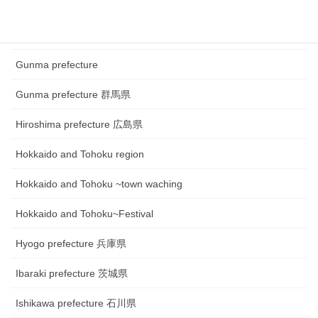
Fukui prefecture 福井県
Gifu prefecture 岐阜県
Gunma prefecture
Gunma prefecture 群馬県
Hiroshima prefecture 広島県
Hokkaido and Tohoku region
Hokkaido and Tohoku ~town waching
Hokkaido and Tohoku~Festival
Hyogo prefecture 兵庫県
Ibaraki prefecture 茨城県
Ishikawa prefecture 石川県