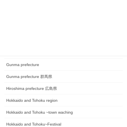
Chugoku and Shikoku region
Chugoku and Shikoku region ~town watching
Chugoku and Shikoku region~Festival
Fukui prefecture 福井県
Gifu prefecture 岐阜県
Gunma prefecture
Gunma prefecture 群馬県
Hiroshima prefecture 広島県
Hokkaido and Tohoku region
Hokkaido and Tohoku ~town waching
Hokkaido and Tohoku~Festival