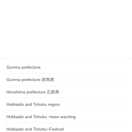
Chugoku and Shikoku region
Chugoku and Shikoku region ~town watching
Chugoku and Shikoku region~Festival
Fukui prefecture 福井県
Gifu prefecture 岐阜県
Gunma prefecture
Gunma prefecture 群馬県
Hiroshima prefecture 広島県
Hokkaido and Tohoku region
Hokkaido and Tohoku ~town waching
Hokkaido and Tohoku~Festival