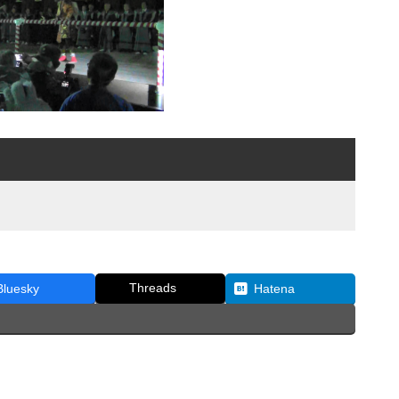
Threads
Bluesky
Hatena