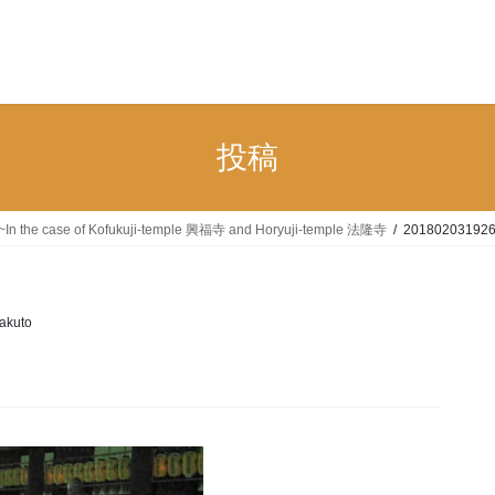
n
投稿
Nara~In the case of Kofukuji-temple 興福寺 and Horyuji-temple 法隆寺
20180203192
akuto