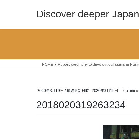
コ
ナ
ン
ビ
Discover deeper Japa
テ
ゲ
ン
ー
ツ
シ
へ
ョ
ス
ン
キ
に
ッ
移
HOME
Report: ceremony to drive out evil spirits in 
プ
動
2020年3月19日
/ 最終更新日時 :
2020年3月19日
togiumi w
2018020319263234