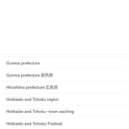
Chugoku and Shikoku region
Chugoku and Shikoku region ~town watching
Chugoku and Shikoku region~Festival
Fukui prefecture 福井県
Gifu prefecture 岐阜県
Gunma prefecture
Gunma prefecture 群馬県
Hiroshima prefecture 広島県
Hokkaido and Tohoku region
Hokkaido and Tohoku ~town waching
Hokkaido and Tohoku~Festival